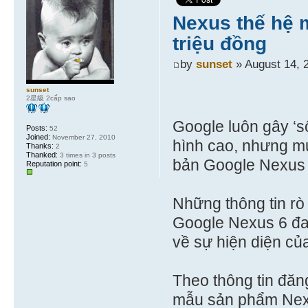
Nexus thế hệ 
triệu đồng
by
sunset
» August 14, 
sunset
2星級 2cấp sao
Google luôn gây ‘s
Posts:
52
Joined:
November 27, 2010
hình cao, nhưng mứ
Thanks:
2
Thanked:
3 times in 3 posts
bản Google Nexus t
Reputation point:
5
Những thông tin rò
Google Nexus 6 đan
về sự hiện diện củ
Theo thông tin đăn
mẫu sản phẩm Nexu