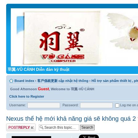
羽翼-VŨ CÁNH Diễn đàn kỹ thuật
Board index
‹
客戶係統更新 cập nhật hệ thống
‹
Hỗ trợ sản phẩm thiết bị 
Guest
Good Afternoon
, Welcome to 羽翼-VŨ CÁNH
Click here to Register
Username:
Password:
Log me on au
Nexus thế hệ mới khả năng giá sẽ không quá 2 
Post a reply