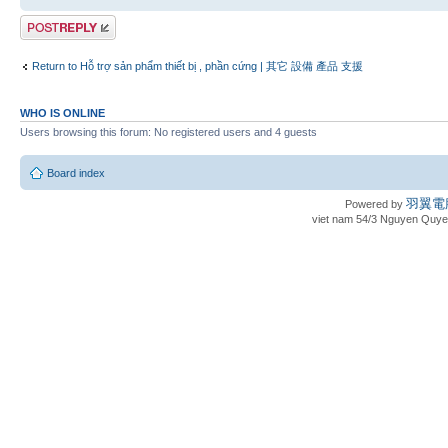
Post a reply
Return to Hỗ trợ sản phẩm thiết bị , phần cứng | 其它 設備 產品 支援
WHO IS ONLINE
Users browsing this forum: No registered users and 4 guests
Board index
羽翼電腦
Powered by
viet nam 54/3 Nguyen Quyen