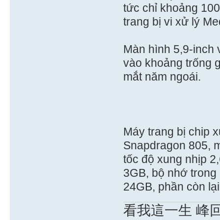
tức chỉ khoảng 10
trang bị vi xử lý M
Màn hình 5,9-inch 
vào khoảng trống g
mắt năm ngoái.
Máy trang bị chip
Snapdragon 805, m
tốc độ xung nhịp 
3GB, bộ nhớ trong 
24GB, phần còn lại
看我這一生 峰